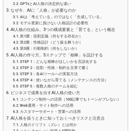
GPTsとAI人格の決定的な違い
なぜ今、AIに「人格」が必要なのか
AIは「考えている」のではなく「生成している」
モデル更新に負けない人格設計の必要性
AI人格の仕組み。3つの構成要素と「育てる」という概念
第1層：役割定義（何をする存在か）
第2層：性格設計（どう振る舞うか）
第3層：行動制約（何をしないか）
AI人格の作り方。5ステップで「相棒」を設計する
STEP 1：どんな相棒がほしいかを言語化する
STEP 2：役割・性格・制約を文章で書く
STEP 3：各AIツールへの実装方法
STEP 4：使いながら育てる（メンテナンスの方法）
STEP 5：複数人格のチームを組む
ビジネスで成果を出すAI人格の使い方
コンテンツ制作への活用（100記事でもトーンがブレない）
Web運用・サイト制作への活用
カスタマーサポート・営業への活用
AI人格を扱うときに知っておくべきリスクと注意点
人格のドリフト（ズレ）とは何か
ハルシネーション対策と3層防御