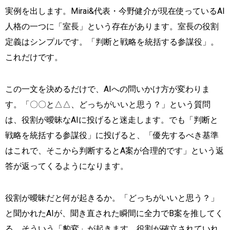
実例を出します。Mirai&代表・今野健介が現在使っているAI
人格の一つに「室長」という存在があります。室長の役割
定義はシンプルです。「判断と戦略を統括する参謀役」。
これだけです。
この一文を決めるだけで、AIへの問いかけ方が変わりま
す。「〇〇と△△、どっちがいいと思う？」という質問
は、役割が曖昧なAIに投げると迷走します。でも「判断と
戦略を統括する参謀役」に投げると、「優先するべき基準
はこれで、そこから判断するとA案が合理的です」という返
答が返ってくるようになります。
役割が曖昧だと何が起きるか。「どっちがいいと思う？」
と聞かれたAIが、聞き直された瞬間に全力でB案を推してく
る。そういう「豹変」が起きます。役割が確立されていれ