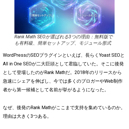
Rank Math SEOが選ばれる3つの理由：無料版で
も有料級、簡単セットアップ、モジュール形式
WordPressのSEOプラグインといえば、長らくYoast SEOと
All in One SEOが二大巨頭として君臨していた。そこに後発
として登場したのがRank Mathだ。2018年のリリースから
急速にシェアを伸ばし、今では多くのブロガーやWeb制作
者から第一候補として名前が挙がるようになった。
なぜ、後発のRank Mathがここまで支持を集めているのか。
理由は大きく3つある。