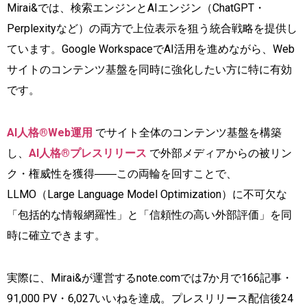
Mirai&では、検索エンジンとAIエンジン（ChatGPT・
Perplexityなど）の両方で上位表示を狙う統合戦略を提供し
ています。Google WorkspaceでAI活用を進めながら、Web
サイトのコンテンツ基盤を同時に強化したい方に特に有効
です。
AI人格®Web運用
でサイト全体のコンテンツ基盤を構築
し、
AI人格®プレスリリース
で外部メディアからの被リン
ク・権威性を獲得――この両輪を回すことで、
LLMO（Large Language Model Optimization）に不可欠な
「包括的な情報網羅性」と「信頼性の高い外部評価」を同
時に確立できます。
実際に、Mirai&が運営するnote.comでは7か月で166記事・
91,000 PV・6,027いいねを達成。プレスリリース配信後24